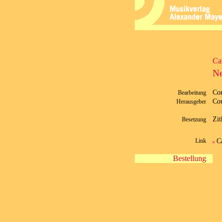
Car
Ne
Cor
Bearbeitung
Cor
Herausgeber
Zit
Besetzung
C
Link
Bestellung