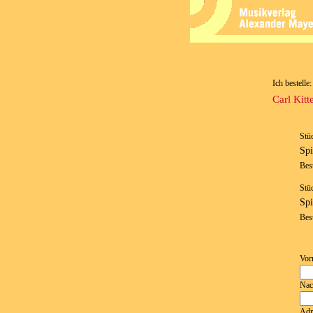
Ich bestelle:
Carl Kitt
Stü
Spi
Bes
Stü
Spi
Bes
Vor
Nac
Adr