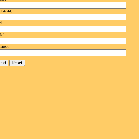
leitzahl, Ort
d:
ail:
ment: