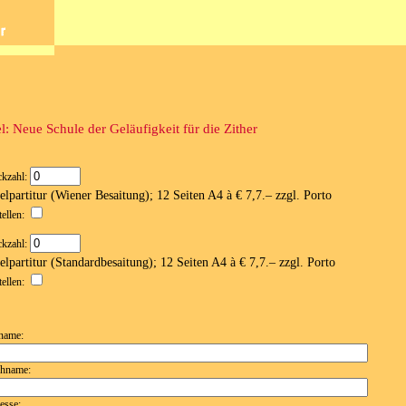
el: Neue Schule der Geläufigkeit für die Zither
ckzahl:
elpartitur (Wiener Besaitung); 12 Seiten A4 à € 7,7.– zzgl. Porto
tellen:
ckzahl:
elpartitur (Standardbesaitung); 12 Seiten A4 à € 7,7.– zzgl. Porto
tellen:
name:
hname:
esse: