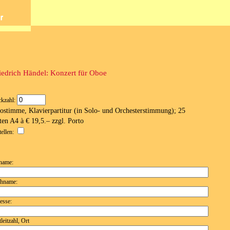
iedrich Händel: Konzert für Oboe
ckzahl:
ostimme, Klavierpartitur (in Solo- und Orchesterstimmung); 25
ten A4 à € 19,5.– zzgl. Porto
tellen:
name:
hname:
esse:
leitzahl, Ort