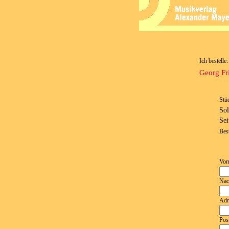
Ich bestelle:
Georg Fr
Stü
Sol
Sei
Bes
Vor
Nac
Adr
Post