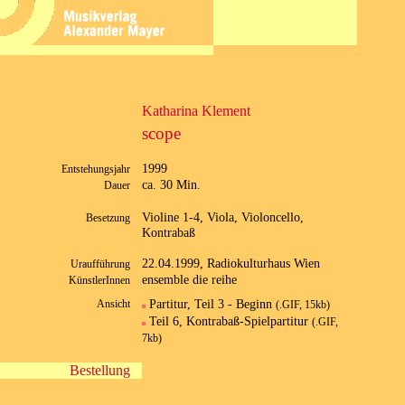
Katharina Klement
scope
1999
Entstehungsjahr
ca. 30 Min.
Dauer
Violine 1-4, Viola, Violoncello,
Besetzung
Kontrabaß
22.04.1999, Radiokulturhaus Wien
Uraufführung
ensemble die reihe
KünstlerInnen
Partitur, Teil 3 - Beginn
Ansicht
(.GIF, 15kb)
Teil 6, Kontrabaß-Spielpartitur
(.GIF,
7kb)
Bestellung