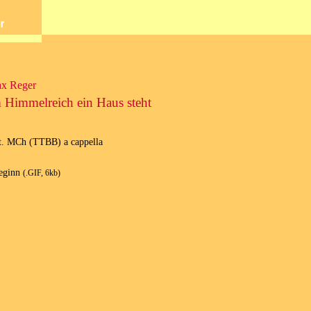
x Reger
 Himmelreich ein Haus steht
t. MCh (TTBB) a cappella
eginn
(.GIF, 6kb)