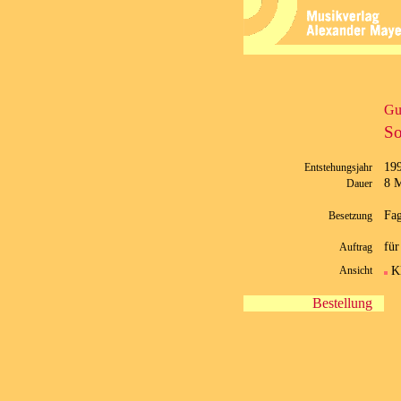
Gu
So
19
Entstehungsjahr
8 M
Dauer
Fag
Besetzung
für
Auftrag
K
Ansicht
Bestellung