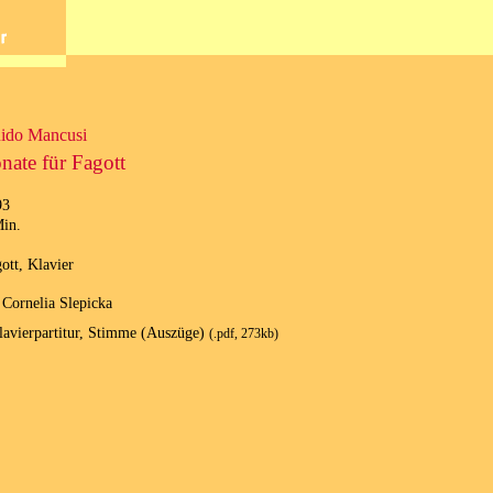
ido Mancusi
nate für Fagott
93
in.
ott, Klavier
 Cornelia Slepicka
lavierpartitur, Stimme (Auszüge)
(.pdf, 273kb)