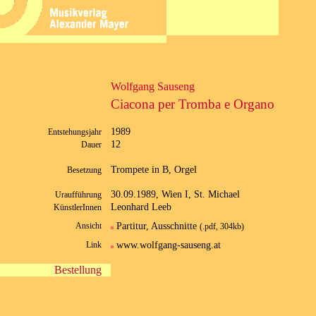
Wolfgang Sauseng
Ciacona per Tromba e Organo
1989
Entstehungsjahr
12
Dauer
Trompete in B, Orgel
Besetzung
30.09.1989, Wien I, St. Michael
Uraufführung
Leonhard Leeb
KünstlerInnen
Partitur, Ausschnitte
Ansicht
(.pdf, 304kb)
www.wolfgang-sauseng.at
Link
Bestellung