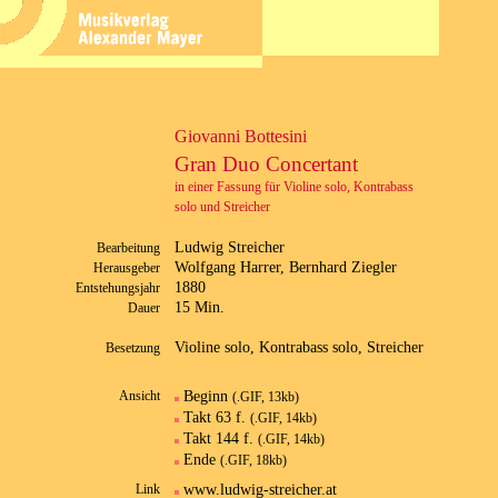
Giovanni Bottesini
Gran Duo Concertant
in einer Fassung für Violine solo, Kontrabass
solo und Streicher
Ludwig Streicher
Bearbeitung
Wolfgang Harrer, Bernhard Ziegler
Herausgeber
1880
Entstehungsjahr
15 Min.
Dauer
Violine solo, Kontrabass solo, Streicher
Besetzung
Beginn
Ansicht
(.GIF, 13kb)
Takt 63 f.
(.GIF, 14kb)
Takt 144 f.
(.GIF, 14kb)
Ende
(.GIF, 18kb)
www.ludwig-streicher.at
Link