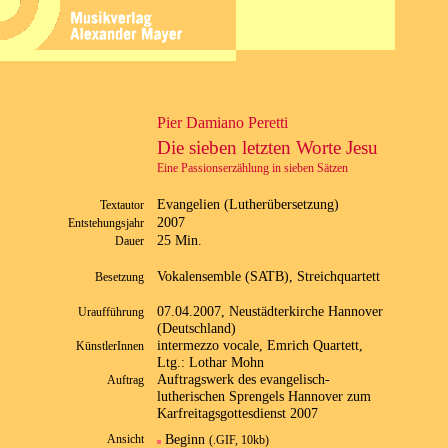
Pier Damiano Peretti
Die sieben letzten Worte Jesu
Eine Passionserzählung in sieben Sätzen
Evangelien (Lutherübersetzung)
Textautor
2007
Entstehungsjahr
25 Min.
Dauer
Vokalensemble (SATB), Streichquartett
Besetzung
07.04.2007, Neustädterkirche Hannover
Uraufführung
(Deutschland)
intermezzo vocale, Emrich Quartett,
KünstlerInnen
Ltg.: Lothar Mohn
Auftragswerk des evangelisch-
Auftrag
lutherischen Sprengels Hannover zum
Karfreitagsgottesdienst 2007
Beginn
Ansicht
(.GIF, 10kb)