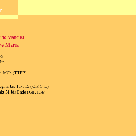
ido Mancusi
e Maria
06
in.
st. MCh (TTBB)
eginn bis Takt 15
(.GIF, 14kb)
akt 51 bis Ende
(.GIF, 10kb)