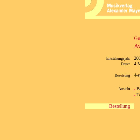
Gu
Av
20
Entstehungsjahr
4 M
Dauer
4-
Besetzung
B
Ansicht
T
Bestellung