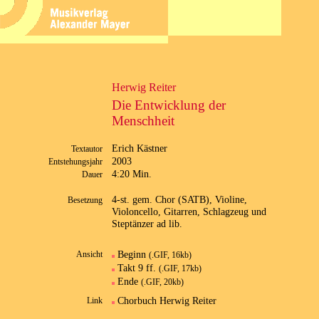
Herwig Reiter
Die Entwicklung der
Menschheit
Erich Kästner
Textautor
2003
Entstehungsjahr
4:20 Min.
Dauer
4-st. gem. Chor (SATB), Violine,
Besetzung
Violoncello, Gitarren, Schlagzeug und
Steptänzer ad lib.
Beginn
Ansicht
(.GIF, 16kb)
Takt 9 ff.
(.GIF, 17kb)
Ende
(.GIF, 20kb)
Chorbuch Herwig Reiter
Link