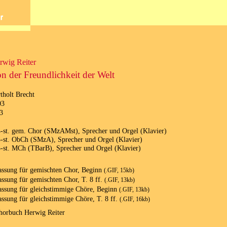
rwig Reiter
n der Freundlichkeit der Welt
tholt Brecht
03
3
4-st. gem. Chor (SMzAMst), Sprecher und Orgel (Klavier)
3-st. ObCh (SMzA), Sprecher und Orgel (Klavier)
3-st. MCh (TBarB), Sprecher und Orgel (Klavier)
assung für gemischten Chor, Beginn
(.GIF, 15kb)
assung für gemischten Chor, T. 8 ff.
(.GIF, 13kb)
assung für gleichstimmige Chöre, Beginn
(.GIF, 13kb)
assung für gleichstimmige Chöre, T. 8 ff.
(.GIF, 16kb)
horbuch Herwig Reiter