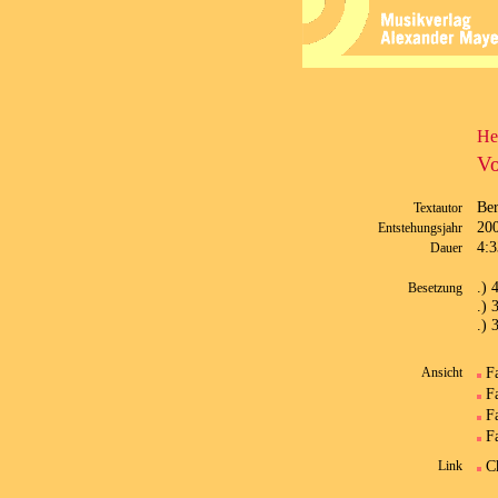
He
Vo
Ber
Textautor
20
Entstehungsjahr
4:3
Dauer
.) 
Besetzung
.) 
.) 
F
Ansicht
F
F
F
C
Link