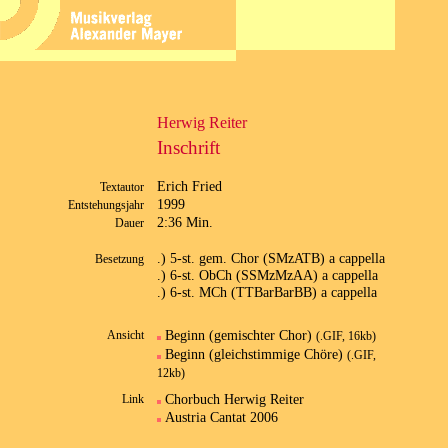
Herwig Reiter
Inschrift
Erich Fried
Textautor
1999
Entstehungsjahr
2:36 Min.
Dauer
.) 5-st. gem. Chor (SMzATB) a cappella
Besetzung
.) 6-st. ObCh (SSMzMzAA) a cappella
.) 6-st. MCh (TTBarBarBB) a cappella
Beginn (gemischter Chor)
Ansicht
(.GIF, 16kb)
Beginn (gleichstimmige Chöre)
(.GIF,
12kb)
Chorbuch Herwig Reiter
Link
Austria Cantat 2006