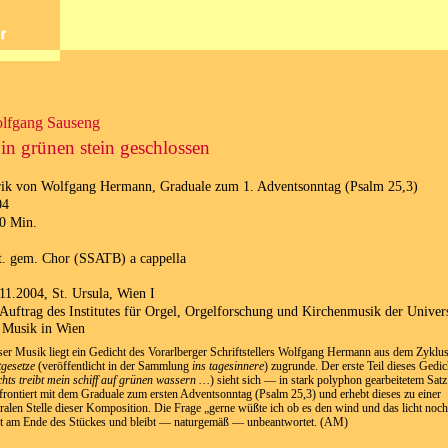
lfgang Sauseng
. in grünen stein geschlossen
ik von Wolfgang Hermann, Graduale zum 1. Adventsonntag (Psalm 25,3)
04
0 Min.
t. gem. Chor (SSATB) a cappella
11.2004, St. Ursula, Wien I
Auftrag des Institutes für Orgel, Orgelforschung und Kirchenmusik der Univers
 Musik in Wien
ser Musik liegt ein Gedicht des Vorarlberger Schriftstellers Wolfgang Hermann aus dem Zyklu
tgesetze
(veröffentlicht in der Sammlung
ins tagesinnere
) zugrunde. Der erste Teil dieses Gedic
hts treibt mein schiff auf grünen wassern …
) sieht sich — in stark polyphon gearbeitetem Sat
frontiert mit dem Graduale zum ersten Adventsonntag (Psalm 25,3) und erhebt dieses zu einer
tralen Stelle dieser Komposition. Die Frage „gerne wüßte ich ob es den wind und das licht noch
ht am Ende des Stückes und bleibt — naturgemäß — unbeantwortet. (AM)