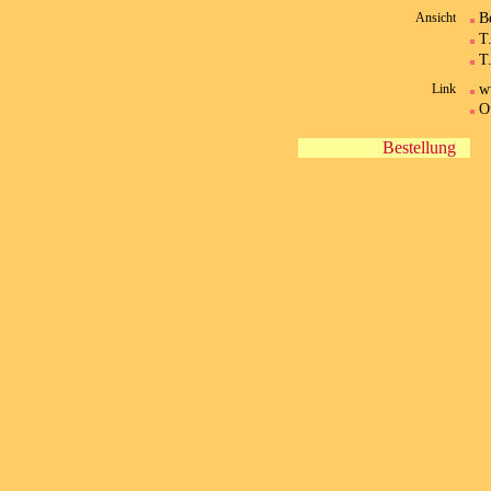
B
Ansicht
T.
T.
w
Link
O
Bestellung