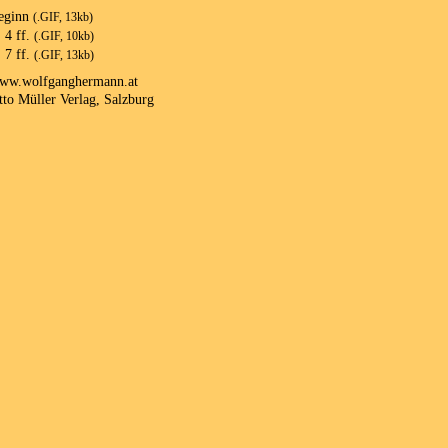
eginn
(.GIF, 13kb)
 4 ff.
(.GIF, 10kb)
 7 ff.
(.GIF, 13kb)
ww.wolfganghermann.at
tto Müller Verlag, Salzburg