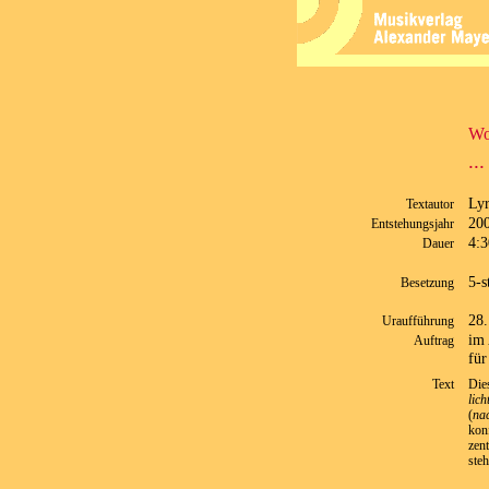
Wo
..
Lyr
Textautor
20
Entstehungsjahr
4:3
Dauer
5-s
Besetzung
28.
Uraufführung
im 
Auftrag
für
Text
Die
lich
(
nac
kon
zen
ste