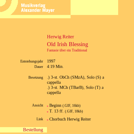
Herwig Reiter
Old Irish Blessing
Fantasie über ein Traditional
1997
Entstehungsjahr
4:19 Min.
Dauer
.) 3-st. ObCh (SMzA), Solo (S) a
Besetzung
cappella
.) 3-st. MCh (TBarB), Solo (T) a
cappella
Beginn
Ansicht
(.GIF, 16kb)
T. 13 ff.
(.GIF, 18kb)
Chorbuch Herwig Reiter
Link
Bestellung