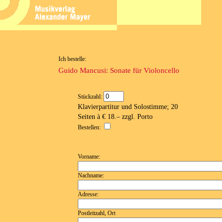
Ich bestelle:
Guido Mancusi: Sonate für Violoncello
Stückzahl:
Klavierpartitur und Solostimme; 20
Seiten à € 18.– zzgl. Porto
Bestellen:
Vorname:
Nachname:
Adresse:
Postleitzahl, Ort