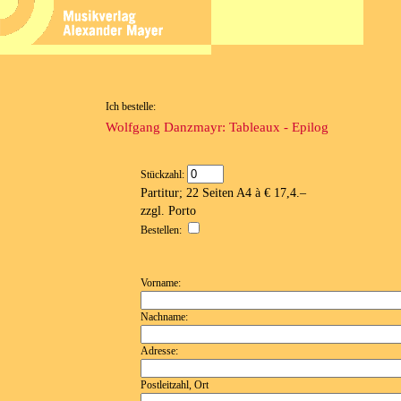
Ich bestelle:
Wolfgang Danzmayr: Tableaux - Epilog
Stückzahl:
Partitur; 22 Seiten A4 à € 17,4.–
zzgl. Porto
Bestellen:
Vorname:
Nachname:
Adresse:
Postleitzahl, Ort