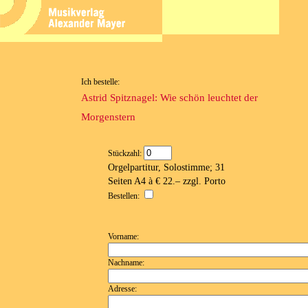
Ich bestelle:
Astrid Spitznagel: Wie schön leuchtet der
Morgenstern
Stückzahl:
Orgelpartitur, Solostimme; 31
Seiten A4 à € 22.– zzgl. Porto
Bestellen:
Vorname:
Nachname:
Adresse: