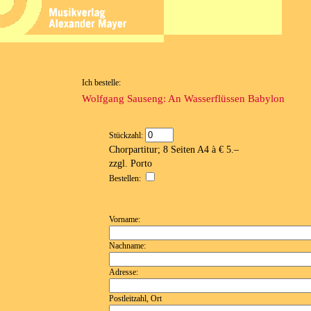
Ich bestelle:
Wolfgang Sauseng: An Wasserflüssen Babylon
Stückzahl:
Chorpartitur; 8 Seiten A4 à € 5.–
zzgl. Porto
Bestellen:
Vorname:
Nachname:
Adresse:
Postleitzahl, Ort