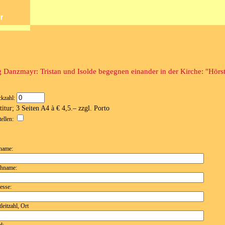
 Danzmayr: Tristan und Isolde begegnen einander in der Kirche: "Hörst
ckzahl:
titur; 3 Seiten A4 à € 4,5.– zzgl. Porto
tellen:
name:
hname:
esse:
leitzahl, Ort