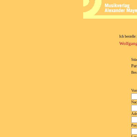
Ich bestelle:
Wolfgang
Stü
Par
Bes
Vor
Nac
Adr
Post