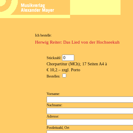
Ich bestelle:
Herwig Reiter: Das Lied von der Hochseekuh
Stückzahl:
Chorpartitur (MCh); 17 Seiten A4 à
€ 10,2.– zzgl. Porto
Bestellen:
Vorname:
Nachname:
Adresse:
Postleitzahl, Ort