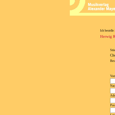
Ich bestelle:
Herwig R
Stü
Cho
Bes
Vor
Nac
Adr
Post