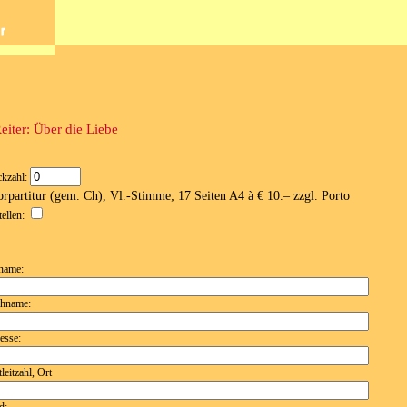
eiter: Über die Liebe
ckzahl:
rpartitur (gem. Ch), Vl.-Stimme; 17 Seiten A4 à € 10.– zzgl. Porto
tellen:
name:
hname:
esse:
leitzahl, Ort