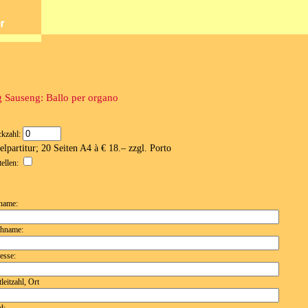
 Sauseng: Ballo per organo
ckzahl:
elpartitur; 20 Seiten A4 à € 18.– zzgl. Porto
tellen:
name:
hname:
esse:
leitzahl, Ort