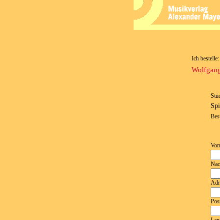
Ich bestelle:
Wolfgang
Stü
Spi
Bes
Vor
Nac
Adr
Post