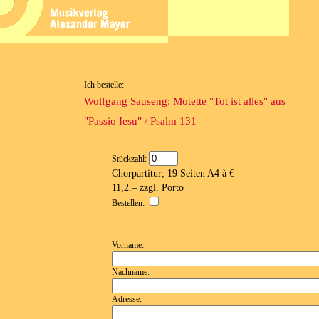
Ich bestelle:
Wolfgang Sauseng: Motette "Tot ist alles" aus
"Passio Iesu" / Psalm 131
Stückzahl:
Chorpartitur; 19 Seiten A4 à €
11,2.– zzgl. Porto
Bestellen:
Vorname:
Nachname:
Adresse: