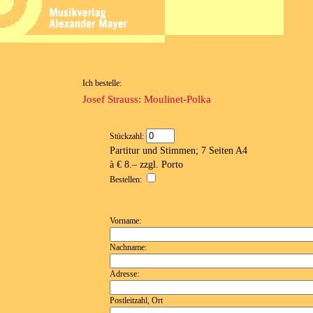
Ich bestelle:
Josef Strauss: Moulinet-Polka
Stückzahl:
Partitur und Stimmen; 7 Seiten A4
à € 8.– zzgl. Porto
Bestellen:
Vorname:
Nachname:
Adresse:
Postleitzahl, Ort