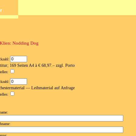
Klien: Nodding Dog
ckzahl:
titur; 169 Seiten A4 à € 68,97.– zzgl. Porto
tellen:
ckzahl:
hestermaterial — Leihmaterial auf Anfrage
tellen:
name:
hname:
esse: