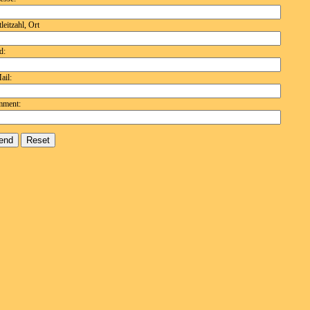
leitzahl, Ort
d:
ail:
ment: