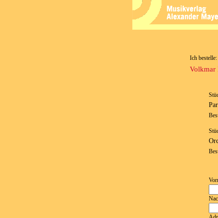
Ich bestelle:
Volkmar 
Stü
Par
Bes
Stü
Orc
Bes
Vor
Nac
Adr